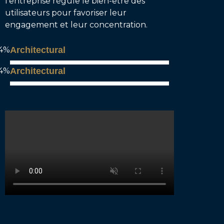
l’entreprise régule le bien-être des
utilisateurs pour favoriser leur
engagement et leur concentration.
4%
Architectural
4%
Architectural