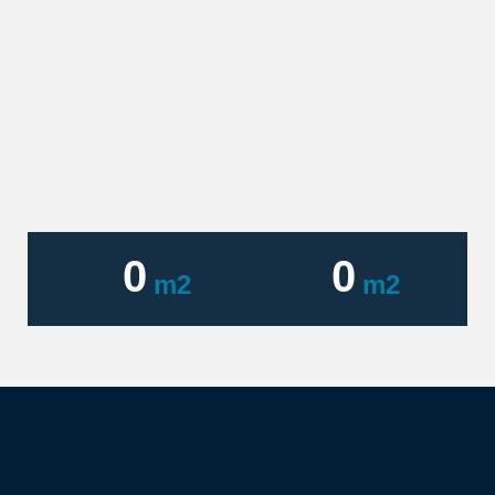
0
0
m2
m2