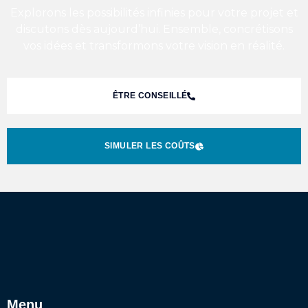
Explorons les possibilités infinies pour votre projet et
discutons dès aujourd’hui. Ensemble, concrétisons
vos idées et transformons votre vision en réalité.
ÊTRE CONSEILLÉ
SIMULER LES COÛTS
Menu